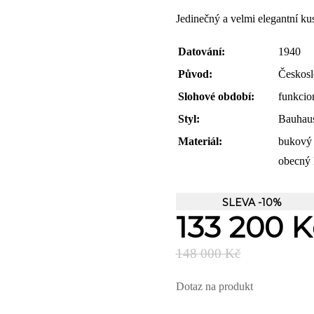
Jedinečný a velmi elegantní ku
Datování:
1940
Původ:
Českos
Slohové období:
funkcio
Styl:
Bauhau
Materiál:
bukový 
obecný
SLEVA -10%
133 200 K
148 000 Kč
Dotaz na produkt