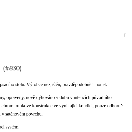
l
(#830)
 psacího stolu. Výrobce nezjištěn, pravděpodobně Thonet.
ny, opraveny, nově dýhováno v dubu v intencích původního
chrom trubkové konstrukce ve vynikající kondici, pouze odborně
u v saténovém povrchu.
cí systém.