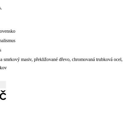
s.
lovensko
nalismus
s
a smrkový masiv, překližované dřevo, chromovaná trubková ocel,
 kov
č