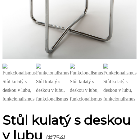
+4
Stůl kulatý s deskou
v lubu
(#754)