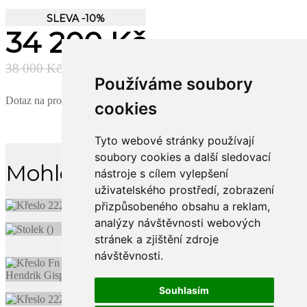
SLEVA -10%
34 200 Kč
38 000 Kč
Používáme soubory
Dotaz na produkt
cookies
Tyto webové stránky používají
soubory cookies a další sledovací
Mohlo by se Vám líbit
nástroje s cílem vylepšení
uživatelského prostředí, zobrazení
přizpůsobeného obsahu a reklam,
analýzy návštěvnosti webových
stránek a zjištění zdroje
návštěvnosti.
Souhlasím