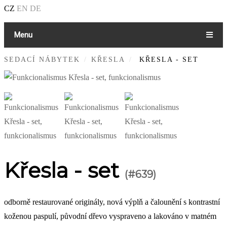
CZ
EN
DE
Menu
SEDACÍ NÁBYTEK
KŘESLA
KŘESLA - SET
Křesla - set
(#639)
odborně restaurované originály, nová výplň a čalounění s kontrastní
koženou paspulí, původní dřevo vyspraveno a lakováno v matném