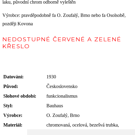
laku, původní chrom odborně vyleštěn
Výrobce: pravděpodobně fa O. Zoufalý, Brno nebo fa Osolsobě,
později Kovona
NEDOSTUPNÉ ČERVENÉ A ZELENÉ
KŘESLO
Datování:
1930
Původ:
Československo
Slohové období:
funkcionalismus
Styl:
Bauhaus
Výrobce:
O. Zoufalý, Brno
Materiál:
chromovaná, ocelová, bezešvá trubka,
ohýbaný buk masiv, klasické čalounění