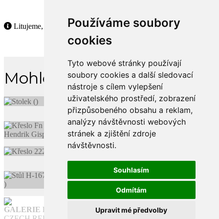
Používáme soubory
Litujeme, ale tento produkt již není dostupný.
cookies
Tyto webové stránky používají
Mohlo by se Vám líbit
soubory cookies a další sledovací
nástroje s cílem vylepšení
uživatelského prostředí, zobrazení
přizpůsobeného obsahu a reklam,
analýzy návštěvnosti webových
stránek a zjištění zdroje
návštěvnosti.
Souhlasím
Odmítám
GALERIE FUNKCE
Upravit mé předvolby
CZECH REPUBLIC