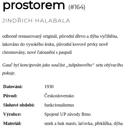
prostorem
(#164)
JINDŘICH HALABALA
odborně restaurovaný originál, původní dřevo a dýha vyčištěna,
lakováno do vysokého lesku, původní kovové prvky nově
chromovány, nové čalounění s paspulí
Gauč byl koncipován jako součást „tulipánového“ setu obývacího
pokoje.
Datování:
1930
Původ:
Československo
Slohové období:
funkcionalismus
Výrobce:
Spojené UP závody Brno
Materiál:
smrk a buk masiv, laťovka, překližka, dýha