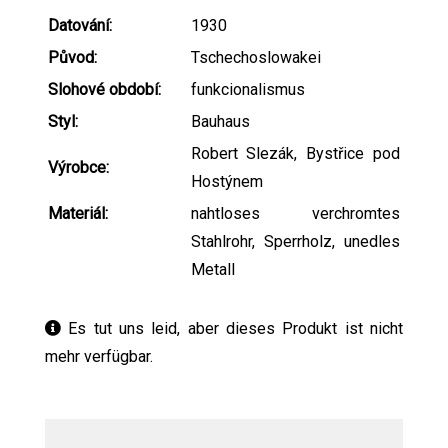
Datování:
1930
Původ:
Tschechoslowakei
Slohové období:
funkcionalismus
Styl:
Bauhaus
Robert Slezák, Bystřice pod
Výrobce:
Hostýnem
Materiál:
nahtloses verchromtes
Stahlrohr, Sperrholz, unedles
Metall
Es tut uns leid, aber dieses Produkt ist nicht
mehr verfügbar.