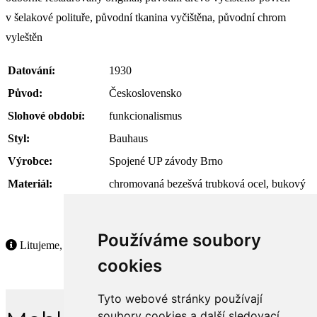
v šelakové polituře, původní tkanina vyčištěna, původní chrom
vyleštěn
Datování:
1930
Původ:
Československo
Slohové období:
funkcionalismus
Styl:
Bauhaus
Výrobce:
Spojené UP závody Brno
Materiál:
chromovaná bezešvá trubková ocel, bukový
masiv, původní režná tkanina
Používáme soubory
Litujeme, ale tento produkt již není dostupný.
cookies
Tyto webové stránky používají
soubory cookies a další sledovací