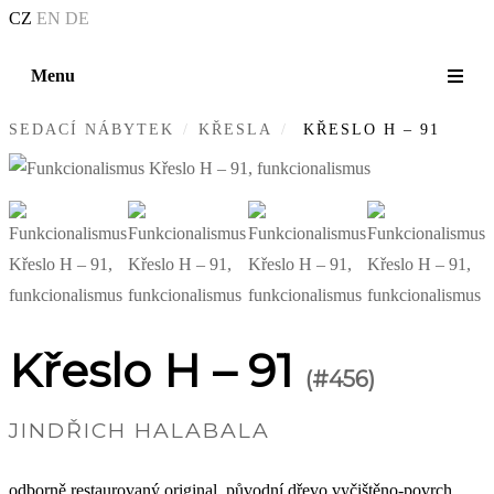
CZ
EN
DE
Menu
SEDACÍ NÁBYTEK
KŘESLA
KŘESLO H – 91
Křeslo H – 91
(#456)
JINDŘICH HALABALA
odborně restaurovaný original, původní dřevo vyčištěno-povrch