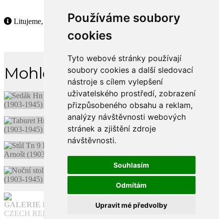
Používáme soubory
Litujeme, ale tento produkt již není dostupný.
cookies
Tyto webové stránky používají
Mohlo by se Vám líbit
soubory cookies a další sledovací
nástroje s cílem vylepšení
uživatelského prostředí, zobrazení
přizpůsobeného obsahu a reklam,
analýzy návštěvnosti webových
stránek a zjištění zdroje
návštěvnosti.
Souhlasím
Odmítám
GALERIE FUNKCE
Upravit mé předvolby
CZECH REPUBLIC