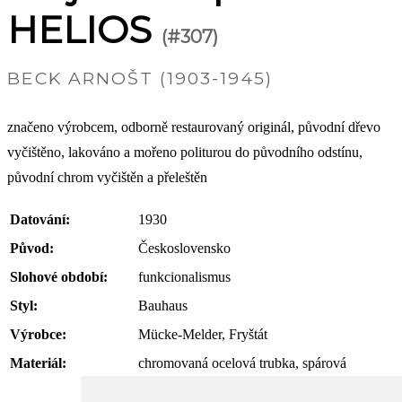
HELIOS
(#307)
BECK ARNOŠT (1903-1945)
značeno výrobcem, odborně restaurovaný originál, původní dřevo
vyčištěno, lakováno a mořeno politurou do původního odstínu,
původní chrom vyčištěn a přeleštěn
Datování:
1930
Původ:
Československo
Slohové období:
funkcionalismus
Styl:
Bauhaus
Výrobce:
Mücke-Melder, Fryštát
Materiál:
chromovaná ocelová trubka, spárová
laťovka, dýha dub, cylindrové sklo